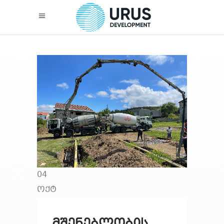
04
ოქტ